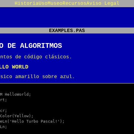
Historia
Uso
Museo
Recursos
Aviso Legal
EXAMPLES.PAS
O DE ALGORITMOS
entos de código clásicos.
LLO WORLD
ásico amarillo sobre azul.
M HelloWorld;

rt;
