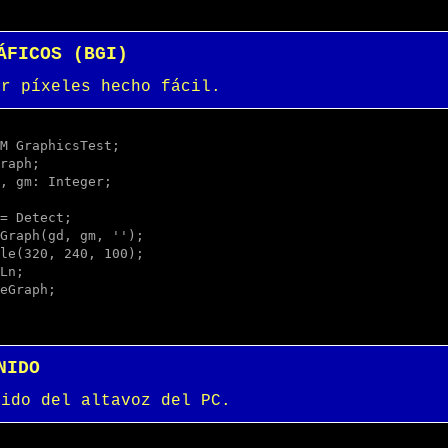
ÁFICOS (BGI)
ar píxeles hecho fácil.
M GraphicsTest;

raph;

, gm: Integer;

NIDO
tido del altavoz del PC.