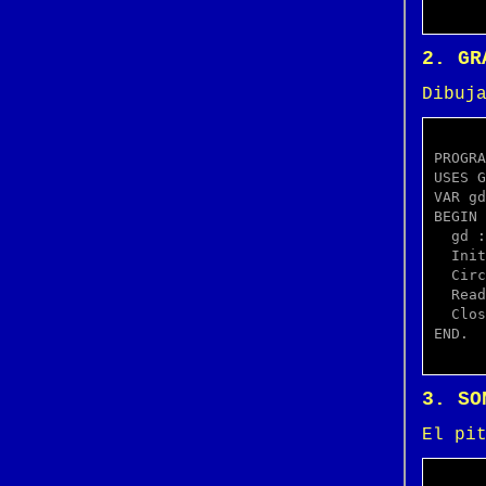
2. GR
Dibuj
PROGRA
USES G
VAR gd
BEGIN

  gd := Detect;

  InitGraph(gd, gm, '');

  Circle(320, 240, 100);

  ReadLn;

  CloseGraph;

END.

3. SO
El pi