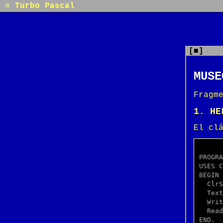
≡ Turbo Pascal
[■]
MUSE
Fragm
1. HE
El cl
PROGRA
USES C
BEGIN

  ClrScr;

  TextColor(Yellow);

  WriteLn('Hello Turbo Pascal!');

  ReadLn;

END.
