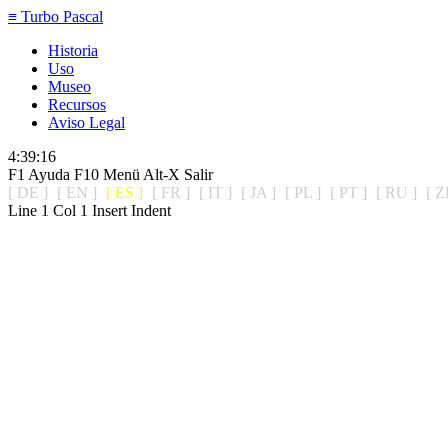
≡ Turbo Pascal
Historia
[■]
Uso
VISION.D
Museo
[▲]
Recursos
Aviso Legal
4:39:16
F1 Ayuda
F10 Menü
Alt-X Salir
[ DE ]
[ EN ]
[ ES ]
[ FR ]
[ IT ]
[ JA ]
[ PL ]
[ PT ]
[ RU ]
[ Z
Line 1 Col 1 Insert Indent