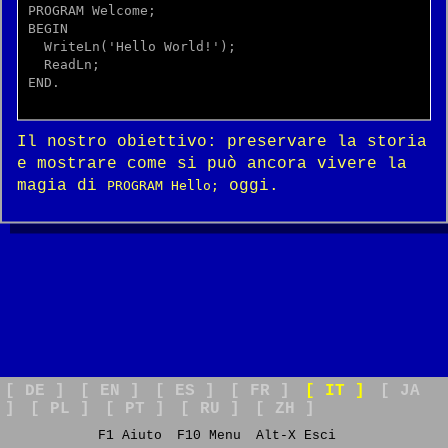
PROGRAM Welcome;

BEGIN

  WriteLn('Hello World!');

  ReadLn;

END.

Il nostro obiettivo: preservare la storia
e mostrare come si può ancora vivere la
magia di
oggi.
PROGRAM Hello;
[ DE ]
[ EN ]
[ ES ]
[ FR ]
[ IT ]
[ JA
]
[ PL ]
[ PT ]
[ RU ]
[ ZH ]
F1 Aiuto
F10 Menu
Alt-X Esci