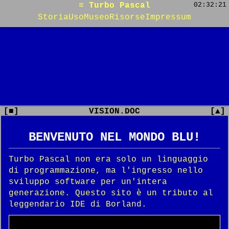
≡ Turbo Pascal
02:32:21
Storia
Uso
Museo
Risorse
Impressum
[■]
VISION.DOC
[▲]
BENVENUTO NEL MONDO BLU!
Turbo Pascal non era solo un linguaggio
di programmazione, ma l'ingresso nello
sviluppo software per un'intera
generazione. Questo sito è un tributo al
leggendario IDE di Borland.