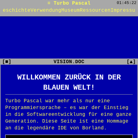
≡ Turbo Pascal
01:45:22
Geschichte
Verwendung
Museum
Ressourcen
Impressu
[■]
VISION.DOC
[▲]
WILLKOMMEN ZURÜCK IN DER
BLAUEN WELT!
Turbo Pascal war mehr als nur eine
Programmiersprache – es war der Einstieg
in die Softwareentwicklung für eine ganze
Generation. Diese Seite ist eine Hommage
an die legendäre IDE von Borland.