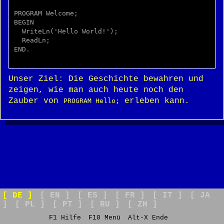
PROGRAM Welcome;

BEGIN

  WriteLn('Hello World!');

  ReadLn;

END.

Unser Ziel: Die Geschichte bewahren und
zeigen, wie man auch heute noch den
Zauber von
erleben kann.
PROGRAM Hello;
[ DE ]
[ EN ]
[ ES ]
[ FR ]
[ IT ]
[ JA
]
[ PL ]
[ PT ]
[ RU ]
[ ZH ]
F1 Hilfe
F10 Menü
Alt-X Ende